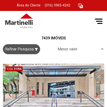
Área do Cliente
|
(016) 3965-4242
7439 IMÓVEIS
Refinar Pesquisa
Cód.
51256