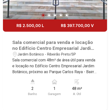
R$ 2.500,00 L
R$ 397.700,00 V
Sala comercial para venda e locação
no Edifício Centro Empresarial Jardim
Botânico, próximo ao Parque Carlos
Jardim Botânico - Ribeirão Preto/SP
Raya - Ribeirão Preto/SP.
Sala comercial com 48m² de área útil para venda
e locação no Edifício Centro Empresarial Jardim
Botânico, próximo ao Parque Carlos Raya - Bairro
Jardim Botânico, Ribeirão Preto/SP. Conheça as
características deste imóvel que a Martinelli
2
1
48 m²
Imobiliária selecionou para você: - 48m² de área
Banho
Garagem
A. Útil
útil - 2 WCs masculino e feminino - Copa - 1 vaga
Martinelli Imobiliária - excelência absoluta no
mercado imobiliário de Ribeirão Preto.