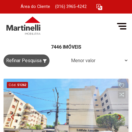
Área do Cliente
|
(016) 3965-4242
7446 IMÓVEIS
Refinar Pesquisa
Cód.
51262