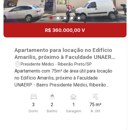
R$ 360.000,00 V
Apartamento para locação no Edifício
Amarilis, próximo à Faculdade UNAERP
- Ribeirão Preto/SP.
Presidente Médici - Ribeirão Preto/SP
Apartamento com 75m² de área útil para locação
no Edifício Amarilis, próximo à Faculdade
UNAERP - Bairro Presidente Médici, Ribeirão
Preto/SP. Conheça as características deste
imóvel que a Martinelli Imobiliária selecionou
3
2
1
75 m²
para você: - 75m² de área útil - 3 dormitórios com
Dorm.
Banho
Garagem
A. Útil
armários - Banheiro social - Sala 2 ambientes -
Roupeiro - Cozinha e área de serviço planejadas -
Sacada - 1 vaga Martinelli Imobiliária - excelência