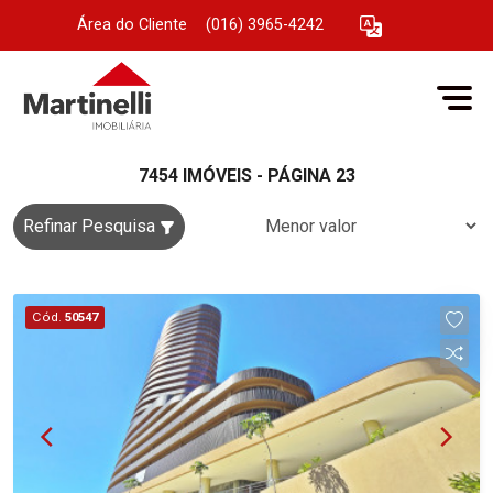
Área do Cliente
|
(016) 3965-4242
7454 IMÓVEIS - PÁGINA 23
Refinar Pesquisa
Cód.
50547