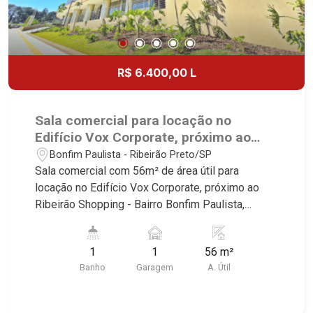
R$ 6.400,00 L
Sala comercial para locação no
Edifício Vox Corporate, próximo ao
Ribeirão Shopping - Ribeirão Preto/SP.
Bonfim Paulista - Ribeirão Preto/SP
Sala comercial com 56m² de área útil para
locação no Edifício Vox Corporate, próximo ao
Ribeirão Shopping - Bairro Bonfim Paulista,
Ribeirão Preto/SP. Conheça as características
deste imóvel que a Martinelli Imobiliária
1
1
56 m²
selecionou para você: - 56m² de área útil
Banho
Garagem
A. Útil
Martinelli Imobiliária - excelência absoluta no
mercado imobiliário de Ribeirão Preto.
Referência em imóveis de alto padrão, somos