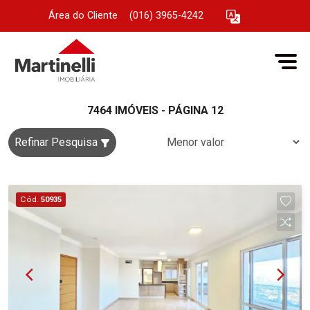
Área do Cliente
|
(016) 3965-4242
7464 IMÓVEIS - PÁGINA 12
Refinar Pesquisa
Cód.
50935