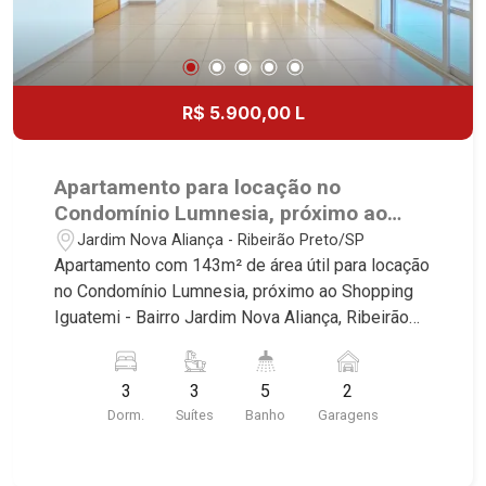
R$ 5.900,00 L
Apartamento para locação no
Condomínio Lumnesia, próximo ao
Shopping Iguatemi - Ribeirão Preto/SP.
Jardim Nova Aliança - Ribeirão Preto/SP
Apartamento com 143m² de área útil para locação
no Condomínio Lumnesia, próximo ao Shopping
Iguatemi - Bairro Jardim Nova Aliança, Ribeirão
Preto/SP. Conheça as características deste
imóvel que a Martinelli Imobiliária selecionou
3
3
5
2
para você: - 143m² de área útil - 3 suítes -
Dorm.
Suítes
Banho
Garagens
Banheiro social - Lavabo - Sala 2 ambientes -
Cozinha e área de serviço planejadas - Varanda
goumet - 2 vaga Martinelli Imobiliária -