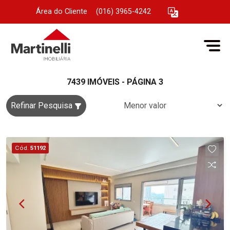
Área do Cliente
|
(016) 3965-4242
7439 IMÓVEIS - PÁGINA 3
Refinar Pesquisa
Cód.
51192