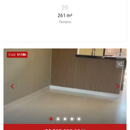
Ribeirão Preto/SP. Conheça as características
deste imóvel que a Martinelli Imobiliária
261 m²
selecionou para você: - 261m² de área terreno -
Terreno
Plano Martinelli Imobiliária - excelência absoluta
no mercado imobiliário de Ribeirão Preto.
Referência em imóveis de alto padrão, somos
especialistas na venda e locação de casas e
terrenos residenciais e comerciais nos bairros
Cód.
51186
mais desejados da Zona Sul, reconhecidos por
sua segurança, infraestrutura e qualidade de vida
incomparável. Atuamos nos bairros de maior
prestígio da região, como: Alto da Boa Vista,
Jardim Botânico, Jardim Olhos D`Água, Vila do
Golfe, City Ribeirão, Jardim Canadá, Guaporé,
Ilhas do Sul, Jardim Nova Aliança, Boulevard,
Higienópolis, Sumaré, Jardim América, Alto do
Ipê, Jardim Irajá, Royal Park, Jardim Califórnia,
Quinta da Primavera, Bonfim Paulista, Vila Seixas,
Jardim Paulista, Jardim Paulistano, Lagoinha,