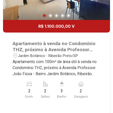
R$ 1.100.000,00 V
Apartamento à venda no Condomínio
THZ, próximo à Avenida Professor
João Fiúsa - Ribeirão Preto/SP.
Jardim Botânico - Ribeirão Preto/SP
Apartamento com 100m² de área útil à venda no
Condomínio THZ, próximo à Avenida Professor
João Fiúsa - Bairro Jardim Botânico, Ribeirão
Preto/SP. Conheça as características deste
imóvel que a Martinelli Imobiliária selecionou
2
2
3
2
para você: - 100m² de área útil - 2 suítes com
Dorm.
Suítes
Banho
Garagens
armários e ar-condicionado - Lavabo - Sala 2
ambientes - Cozinha e área de serviço
planejadas - Sacada gourmet com churrasqueira -