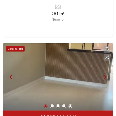
Ribeirão Preto/SP. Conheça as características
deste imóvel que a Martinelli Imobiliária
261 m²
selecionou para você: - 261m² de área terreno -
Terreno
Plano Martinelli Imobiliária - excelência absoluta
no mercado imobiliário de Ribeirão Preto.
Referência em imóveis de alto padrão, somos
especialistas na venda e locação de casas e
terrenos residenciais e comerciais nos bairros
Cód.
51186
mais desejados da Zona Sul, reconhecidos por
sua segurança, infraestrutura e qualidade de vida
incomparável. Atuamos nos bairros de maior
prestígio da região, como: Alto da Boa Vista,
Jardim Botânico, Jardim Olhos D`Água, Vila do
Golfe, City Ribeirão, Jardim Canadá, Guaporé,
Ilhas do Sul, Jardim Nova Aliança, Boulevard,
Higienópolis, Sumaré, Jardim América, Alto do
Ipê, Jardim Irajá, Royal Park, Jardim Califórnia,
Quinta da Primavera, Bonfim Paulista, Vila Seixas,
Jardim Paulista, Jardim Paulistano, Lagoinha,