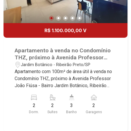
R$ 1.100.000,00 V
Apartamento à venda no Condomínio
THZ, próximo à Avenida Professor
João Fiúsa - Ribeirão Preto/SP.
Jardim Botânico - Ribeirão Preto/SP
Apartamento com 100m² de área útil à venda no
Condomínio THZ, próximo à Avenida Professor
João Fiúsa - Bairro Jardim Botânico, Ribeirão
Preto/SP. Conheça as características deste
imóvel que a Martinelli Imobiliária selecionou
2
2
3
2
para você: - 100m² de área útil - 2 suítes com
Dorm.
Suítes
Banho
Garagens
armários e ar-condicionado - Lavabo - Sala 2
ambientes - Cozinha e área de serviço
planejadas - Sacada gourmet com churrasqueira -