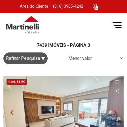
Área do Cliente
|
(016) 3965-4242
7439 IMÓVEIS - PÁGINA 3
Refinar Pesquisa
Cód.
51192