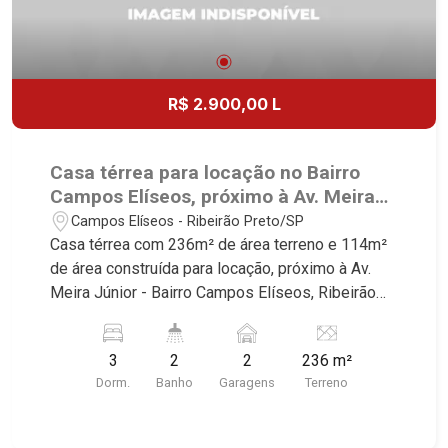
R$ 2.900,00 L
Casa térrea para locação no Bairro
Campos Elíseos, próximo à Av. Meira
Júnior - Ribeirão Preto/SP.
Campos Elíseos - Ribeirão Preto/SP
Casa térrea com 236m² de área terreno e 114m²
de área construída para locação, próximo à Av.
Meira Júnior - Bairro Campos Elíseos, Ribeirão
Preto/SP. Conheça as características deste
imóvel que a Martinelli Imobiliária selecionou
3
2
2
236 m²
para você: - 236m² de área terreno e 114m² de
Dorm.
Banho
Garagens
Terreno
área construída - 3 dormitórios - Banheiro social -
Sala 2 ambientes - Cozinha planejada - Área de
serviço - Quintal - Corredor lateral - 2 vagas