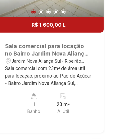
R$ 1.600,00 L
Sala comercial para locação
no Bairro Jardim Nova Aliança
Sul, próximo ao Pão de Açúcar
Jardim Nova Aliança Sul - Ribeirão
- Ribeirão Preto/SP.
Preto/SP
Sala comercial com 23m² de área útil
para locação, próximo ao Pão de Açúcar
- Bairro Jardim Nova Aliança Sul,
Ribeirão Preto/SP. Conheça as
características deste imóvel que a
1
23 m²
Martinelli Imobiliária selecionou para
Banho
A. Útil
você: - 23m² de área útil - Recepção -
WC privativo - Copa Martinelli
Imobiliária - excelência absoluta no
mercado imobiliário de Ribeirão Preto.