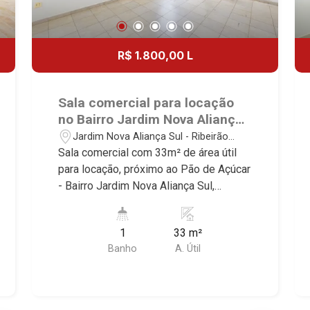
R$ 1.800,00 L
Sala comercial para locação
no Bairro Jardim Nova Aliança
Sul, próximo ao Pão de Açúcar
Jardim Nova Aliança Sul - Ribeirão
- Ribeirão Preto/SP.
Preto/SP
Sala comercial com 33m² de área útil
para locação, próximo ao Pão de Açúcar
- Bairro Jardim Nova Aliança Sul,
Ribeirão Preto/SP. Conheça as
características deste imóvel que a
1
33 m²
Martinelli Imobiliária selecionou para
Banho
A. Útil
você: - 33m² de área útil - Recepção -
WC privativo - Copa Martinelli
Imobiliária - excelência absoluta no
mercado imobiliário de Ribeirão Preto.