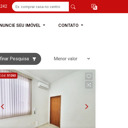
4242
NUNCIE SEU IMÓVEL
CONTATO
finar Pesquisa
Cód.
51263