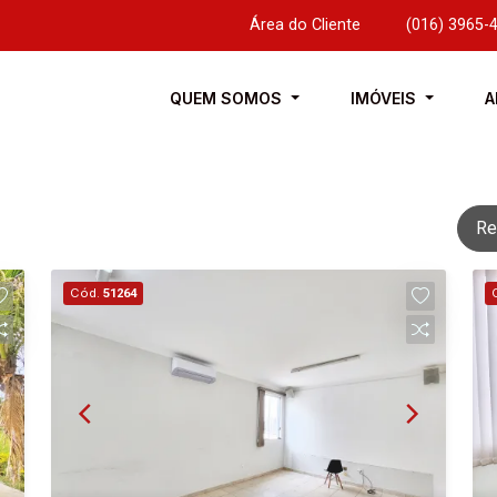
Área do Cliente
|
(016) 3965-
QUEM SOMOS
IMÓVEIS
A
Re
Cód.
51264