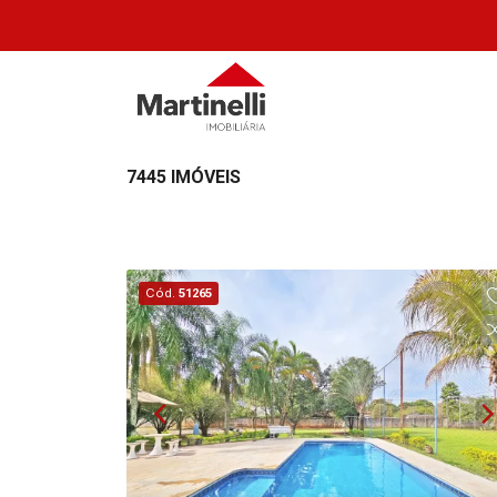
7445 IMÓVEIS
Cód.
51265