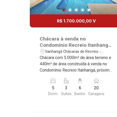
R$ 1.700.000,00 V
Chácara à venda no
Condomínio Recreio Itanhangá,
próximo ao Colégio Cervantes -
Itanhangá Chácaras de Recreio -
Ribeirão Preto/SP.
Ribeirão Preto/SP
Chácara com 5.000m² de área terreno e
440m² de área construída à venda no
Condomínio Recreio Itanhangá, próximo
ao Colégio Cervantes - Bairro Itanhangá
Chácaras de Recreio, Ribeirão
5
3
6
20
Preto/SP. Conheça as características
Dorm.
Suítes
Banho
Garagens
deste imóvel que a Martinelli
Imobiliária selecionou para você: -
5.000m² de área terreno e 440m² de
área construída - 5 dormitórios, sendo 3