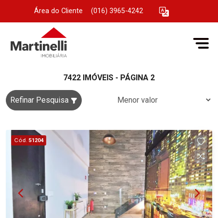
Área do Cliente
|
(016) 3965-4242
7422 IMÓVEIS - PÁGINA 2
Refinar Pesquisa
Cód.
51204