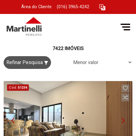
Área do Cliente
|
(016) 3965-4242
7422 IMÓVEIS
Refinar Pesquisa
Cód.
51234