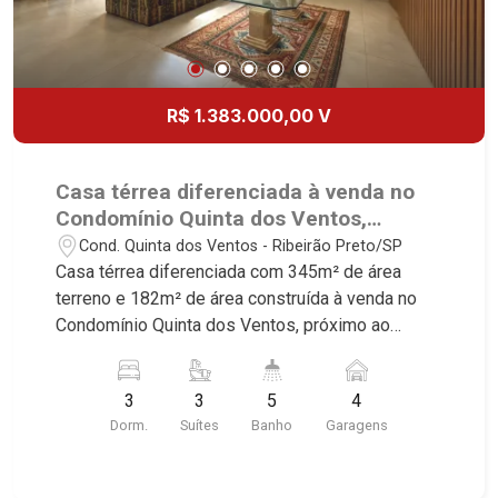
R$ 1.383.000,00 V
Casa térrea diferenciada à venda no
Condomínio Quinta dos Ventos,
próximo ao Shopping Iguatemi -
Cond. Quinta dos Ventos - Ribeirão Preto/SP
Ribeirão Preto/SP.
Casa térrea diferenciada com 345m² de área
terreno e 182m² de área construída à venda no
Condomínio Quinta dos Ventos, próximo ao
Shopping Iguatemi - Bairro Cond. Quinta Dos
Ventos, Ribeirão Preto/SP. Conheça as
3
3
5
4
características deste imóvel que a Martinelli
Dorm.
Suítes
Banho
Garagens
Imobiliária selecionou para você: - 345m² de área
terreno e 182m² de área construída - 3 suítes,
sendo 2 com armários e 1 com closet - Sala 3