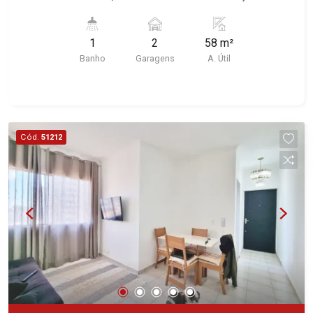
características deste imóvel que a Martinelli
Imobiliária selecionou para você: - 58m² de área
1
2
58 m²
útil - 1 WC - 2 vagas - Face sombra - Vista Olhos
Banho
Garagens
A. Útil
D`Água Martinelli Imobiliária - excelência
absoluta no mercado imobiliário de Ribeirão
Preto. Referência em imóveis de alto padrão,
somos especialistas na venda e locação de
casas e terrenos residenciais e comerciais nos
Cód.
51212
bairros mais desejados da Zona Sul,
reconhecidos por sua segurança, infraestrutura e
qualidade de vida incomparável. Atuamos nos
bairros de maior prestígio da região, como: Alto
da Boa Vista, Jardim Botânico, Jardim Olhos
D`Água, Vila do Golfe, City Ribeirão, Jardim
Canadá, Guaporé, Ilhas do Sul, Jardim Nova
Aliança, Boulevard, Higienópolis, Sumaré, Jardim
América, Alto do Ipê, Jardim Irajá, Royal Park,
Jardim Califórnia, Quinta da Primavera, Bonfim