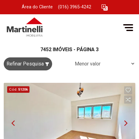
Área do Cliente
|
(016) 3965-4242
7452 IMÓVEIS - PÁGINA 3
Refinar Pesquisa
Cód.
51206