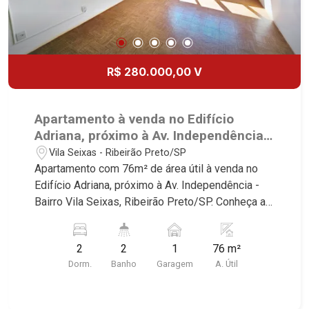
R$ 280.000,00 V
Apartamento à venda no Edifício
Adriana, próximo à Av. Independência -
Ribeirão Preto/SP.
Vila Seixas - Ribeirão Preto/SP
Apartamento com 76m² de área útil à venda no
Edifício Adriana, próximo à Av. Independência -
Bairro Vila Seixas, Ribeirão Preto/SP. Conheça as
características deste imóvel que a Martinelli
Imobiliária selecionou para você: - 76m² de área
2
2
1
76 m²
útil - 2 dormtiórios com armários - Banheiro
Dorm.
Banho
Garagem
A. Útil
social - Sala 2 ambientes - Cozinha - Área de
serviço - Banheiro de serviço - 1 vaga Martinelli
Imobiliária - excelência absoluta no mercado