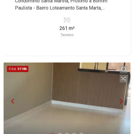
Condomínio Santa Martha, Próximo à Bonfim
- Alto da Boa Vista | Ribeirão Preto.
Paulista - Bairro Loteamento Santa Marta,
Ribeirão Preto/SP. Conheça as características
deste imóvel que a Martinelli Imobiliária
261 m²
selecionou para você: - 261m² de área terreno -
Terreno
Plano Martinelli Imobiliária - excelência absoluta
no mercado imobiliário de Ribeirão Preto.
Referência em imóveis de alto padrão, somos
especialistas na venda e locação de casas e
terrenos residenciais e comerciais nos bairros
Cód.
51186
mais desejados da Zona Sul, reconhecidos por
sua segurança, infraestrutura e qualidade de vida
incomparável. Atuamos nos bairros de maior
prestígio da região, como: Alto da Boa Vista,
Jardim Botânico, Jardim Olhos D`Água, Vila do
Golfe, City Ribeirão, Jardim Canadá, Guaporé,
Ilhas do Sul, Jardim Nova Aliança, Boulevard,
Higienópolis, Sumaré, Jardim América, Alto do
Ipê, Jardim Irajá, Royal Park, Jardim Califórnia,