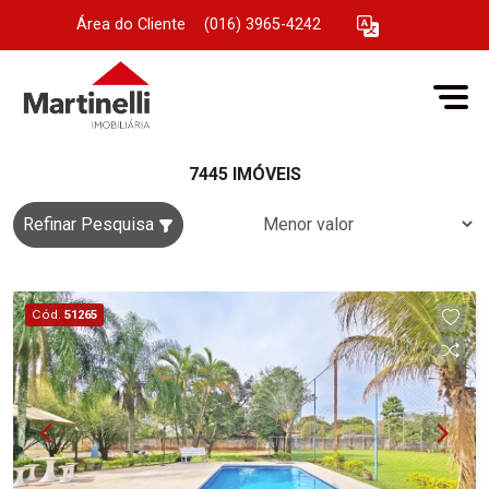
Área do Cliente
|
(016) 3965-4242
7445 IMÓVEIS
Refinar Pesquisa
Cód.
51265