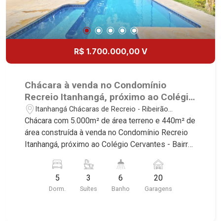
R$ 1.700.000,00 V
Chácara à venda no Condomínio
Recreio Itanhangá, próximo ao Colégio
Cervantes - Ribeirão Preto/SP.
Itanhangá Chácaras de Recreio - Ribeirão
Preto/SP
Chácara com 5.000m² de área terreno e 440m² de
área construída à venda no Condomínio Recreio
Itanhangá, próximo ao Colégio Cervantes - Bairro
Itanhangá Chácaras de Recreio, Ribeirão
Preto/SP. Conheça as características deste
5
3
6
20
imóvel que a Martinelli Imobiliária selecionou
Dorm.
Suítes
Banho
Garagens
para você: - 5.000m² de área terreno e 440m² de
área construída - 5 dormitórios, sendo 3 suítes e
2 com armários - Sala 2 ambientes - 2 cozinha