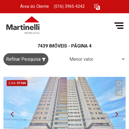
Área do Cliente
|
(016) 3965-4242
7439 IMÓVEIS - PÁGINA 4
Refinar Pesquisa
Cód.
51164