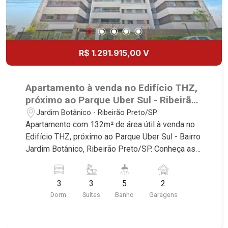
R$ 1.291.915,00 V
Apartamento à venda no Edifício THZ,
próximo ao Parque Uber Sul - Ribeirão
Preto/SP.
Jardim Botânico - Ribeirão Preto/SP
Apartamento com 132m² de área útil à venda no
Edifício THZ, próximo ao Parque Uber Sul - Bairro
Jardim Botânico, Ribeirão Preto/SP. Conheça as
características deste imóvel que a Martinelli
Imobiliária selecionou para você: - 132m² de área
3
3
5
2
útil - 3 suítes - Sala 2 ambientes - Lavabo -
Dorm.
Suítes
Banho
Garagens
Cozinha - Área de serviço - Banheiro de serviço -
Varanda gourmet - 2 vagas Martinelli Imobiliária -
excelência absoluta no mercado imobiliário de