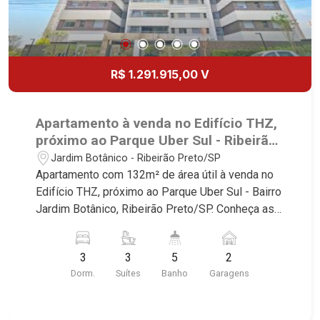
R$ 1.291.915,00 V
Apartamento à venda no Edifício THZ,
próximo ao Parque Uber Sul - Ribeirão
Preto/SP.
Jardim Botânico - Ribeirão Preto/SP
Apartamento com 132m² de área útil à venda no
Edifício THZ, próximo ao Parque Uber Sul - Bairro
Jardim Botânico, Ribeirão Preto/SP. Conheça as
características deste imóvel que a Martinelli
Imobiliária selecionou para você: - 132m² de área
3
3
5
2
útil - 3 suítes - Sala 2 ambientes - Lavabo -
Dorm.
Suítes
Banho
Garagens
Cozinha - Área de serviço - Banheiro de serviço -
Varanda gourmet - 2 vagas Martinelli Imobiliária -
excelência absoluta no mercado imobiliário de