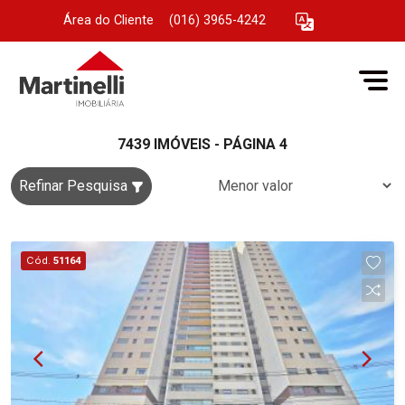
Área do Cliente
|
(016) 3965-4242
7439 IMÓVEIS - PÁGINA 4
Refinar Pesquisa
Cód.
51164