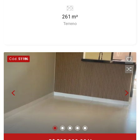
Ribeirão Preto/SP. Conheça as características
deste imóvel que a Martinelli Imobiliária
261 m²
selecionou para você: - 261m² de área terreno -
Terreno
Plano Martinelli Imobiliária - excelência absoluta
no mercado imobiliário de Ribeirão Preto.
Referência em imóveis de alto padrão, somos
especialistas na venda e locação de casas e
terrenos residenciais e comerciais nos bairros
Cód.
51186
mais desejados da Zona Sul, reconhecidos por
sua segurança, infraestrutura e qualidade de vida
incomparável. Atuamos nos bairros de maior
prestígio da região, como: Alto da Boa Vista,
Jardim Botânico, Jardim Olhos D`Água, Vila do
Golfe, City Ribeirão, Jardim Canadá, Guaporé,
Ilhas do Sul, Jardim Nova Aliança, Boulevard,
Higienópolis, Sumaré, Jardim América, Alto do
Ipê, Jardim Irajá, Royal Park, Jardim Califórnia,
Quinta da Primavera, Bonfim Paulista, Vila Seixas,
Jardim Paulista, Jardim Paulistano, Lagoinha,