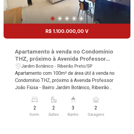
R$ 1.100.000,00 V
Apartamento à venda no Condomínio
THZ, próximo à Avenida Professor
João Fiúsa - Ribeirão Preto/SP.
Jardim Botânico - Ribeirão Preto/SP
Apartamento com 100m² de área útil à venda no
Condomínio THZ, próximo à Avenida Professor
João Fiúsa - Bairro Jardim Botânico, Ribeirão
Preto/SP. Conheça as características deste
imóvel que a Martinelli Imobiliária selecionou
2
2
3
2
para você: - 100m² de área útil - 2 suítes com
Dorm.
Suítes
Banho
Garagens
armários e ar-condicionado - Lavabo - Sala 2
ambientes - Cozinha e área de serviço
planejadas - Sacada gourmet com churrasqueira -