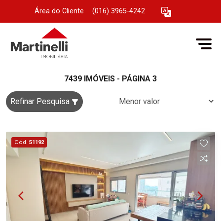
Área do Cliente
|
(016) 3965-4242
7439 IMÓVEIS - PÁGINA 3
Refinar Pesquisa
Cód.
51192