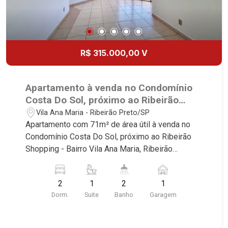
R$ 315.000,00 V
Apartamento à venda no Condomínio
Costa Do Sol, próximo ao Ribeirão
Shopping - Ribeirão Preto/SP.
Vila Ana Maria - Ribeirão Preto/SP
Apartamento com 71m² de área útil à venda no
Condomínio Costa Do Sol, próximo ao Ribeirão
Shopping - Bairro Vila Ana Maria, Ribeirão
Preto/SP. Conheça as características deste
imóvel que a Martinelli Imobiliária selecionou
2
1
2
1
para você: - 71m² de área útil - 2 dormitórios com
Dorm.
Suite
Banho
Garagem
armários sendo 1 suíte - Banheiro social - Sala 2
ambientes - Cozinha planejada e área de serviço
- Sacada - 1 vaga Martinelli Imobiliária -