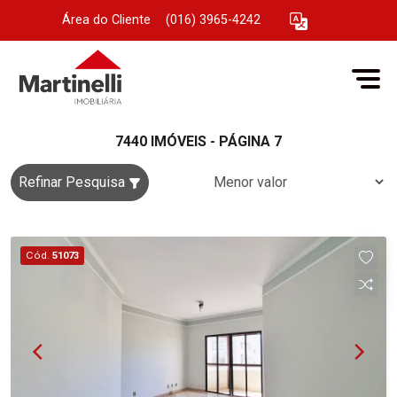
Área do Cliente
|
(016) 3965-4242
7440 IMÓVEIS - PÁGINA 7
Refinar Pesquisa
Cód.
51073