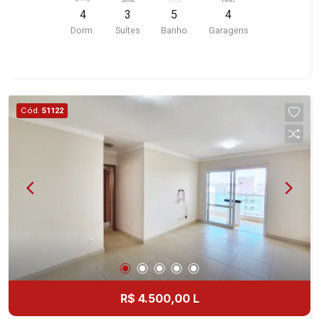
Preto/SP. Conheça as características deste
4
3
5
4
imóvel que a Martinelli Imobiliária selecionou
Dorm.
Suítes
Banho
Garagens
para você: - 411m² de área terreno e 215m² de
área construída - 4 dormitórios com armários e
ar-condicionado sendo 03 suítes - Sala 2
ambientes - Lavabo - Cozinha e Área de serviço
planejadas - Quintal - Churrasqueira - Corredor
Cód.
51122
lateral - Jardim - 4 vagas Martinelli Imobiliária -
excelência absoluta no mercado imobiliário de
Ribeirão Preto. Referência em imóveis de alto
padrão, somos especialistas na venda e locação
de casas térreas, sobrados e terrenos nos mais
desejados condomínios da Zona Sul, conhecidos
por sua segurança, infraestrutura completa e
qualidade de vida incomparável. Atuamos nos
empreendimentos de maior prestígio da região,
incluindo: Reserva Santa Luisa, Buganville, Jardim
Olhos D`Água, Borda do Parque, Borda da Mata,
R$ 4.500,00 L
Bela Vista, Terras Alpha, Alphaville I, II e III,