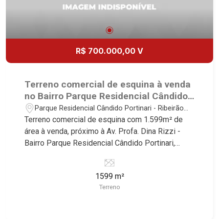
R$ 700.000,00 V
Terreno comercial de esquina à venda
no Bairro Parque Residencial Cândido
Portinari, próximo à Av. Profa. Dina
Parque Residencial Cândido Portinari - Ribeirão
Rizzi - Ribeirão Preto/SP.
Preto/SP
Terreno comercial de esquina com 1.599m² de
área à venda, próximo à Av. Profa. Dina Rizzi -
Bairro Parque Residencial Cândido Portinari,
Ribeirão Preto/SP. Conheça as características
deste imóvel que a Martinelli Imobiliária
1599 m²
selecionou para você: - 1.599m² de área terreno -
Terreno
Esquina Martinelli Imobiliária - excelência
absoluta no mercado imobiliário de Ribeirão
Preto. Referência em imóveis de alto padrão,