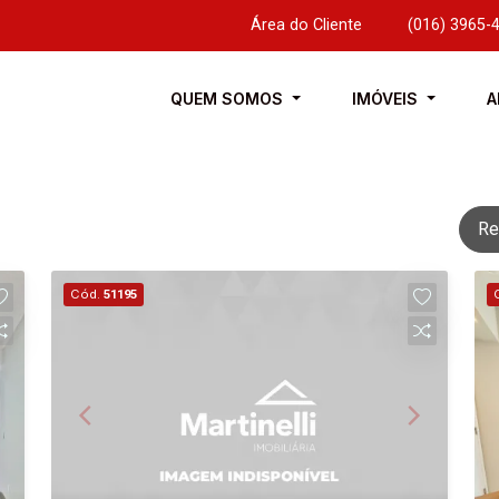
Área do Cliente
|
(016) 3965-
QUEM SOMOS
IMÓVEIS
A
Re
Cód.
51195