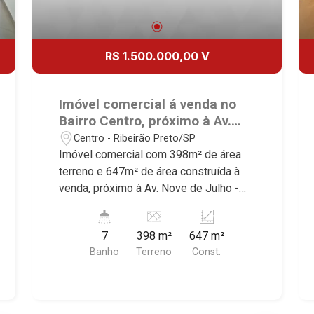
R$ 1.500.000,00 V
Imóvel comercial á venda no
Bairro Centro, próximo à Av.
Nove de Julho - Ribeirão
Centro - Ribeirão Preto/SP
Preto/SP.
Imóvel comercial com 398m² de área
terreno e 647m² de área construída à
venda, próximo à Av. Nove de Julho -
Bairro Centro, Ribeirão Preto/SP.
Conheça as características deste
7
398 m²
647 m²
imóvel que a Martinelli Imobiliária
Banho
Terreno
Const.
selecionou para você: - 398m² de área
terreno e 647m² de área construída - 2
pavimentos - Consultórios no lado
direito com sala de espera - Recepção