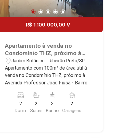
R$ 1.100.000,00 V
Apartamento à venda no
Condomínio THZ, próximo à
Avenida Professor João Fiúsa -
Jardim Botânico - Ribeirão Preto/SP
Ribeirão Preto/SP.
Apartamento com 100m² de área útil à
venda no Condomínio THZ, próximo à
Avenida Professor João Fiúsa - Bairro
Jardim Botânico, Ribeirão Preto/SP.
Conheça as características deste
2
2
3
2
imóvel que a Martinelli Imobiliária
Dorm.
Suítes
Banho
Garagens
selecionou para você: - 100m² de área
útil - 2 suítes com armários e ar-
condicionado - Lavabo - Sala 2
ambientes - Cozinha e área de serviço