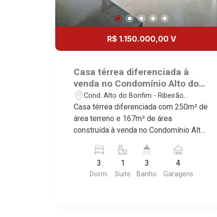
R$ 1.150.000,00 V
Casa térrea diferenciada à
venda no Condomínio Alto do
Bonfim, próximo ao Centro de
Cond. Alto do Bonfim - Ribeirão
Bonfim - Ribeirão Preto/SP.
Preto/SP
Casa térrea diferenciada com 250m² de
área terreno e 167m² de área
construída à venda no Condomínio Alto
do Bonfim, próximo ao Centro de
Bonfim - Bairro Cond. Alto do Bonfim,
3
1
3
4
Ribeirão Preto/SP. Conheça as
Dorm.
Suite
Banho
Garagens
características deste imóvel que a
Martinelli Imobiliária selecionou para
você: - 250m² de área terreno e 167m²
de área construída - 3 dormitórios com