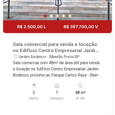
R$ 2.500,00 L
R$ 397.700,00 V
Sala comercial para venda e locação
no Edifício Centro Empresarial Jardim
Botânico, próximo ao Parque Carlos
Jardim Botânico - Ribeirão Preto/SP
Raya - Ribeirão Preto/SP.
Sala comercial com 48m² de área útil para venda
e locação no Edifício Centro Empresarial Jardim
Botânico, próximo ao Parque Carlos Raya - Bairro
Jardim Botânico, Ribeirão Preto/SP. Conheça as
características deste imóvel que a Martinelli
2
1
48 m²
Imobiliária selecionou para você: - 48m² de área
Banho
Garagem
A. Útil
útil - 2 WCs masculino e feminino - Copa - 1 vaga
Martinelli Imobiliária - excelência absoluta no
mercado imobiliário de Ribeirão Preto.