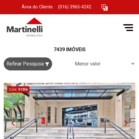
Área do Cliente
|
(016) 3965-4242
7439 IMÓVEIS
Refinar Pesquisa
Cód.
51256