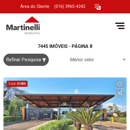
Área do Cliente
|
(016) 3965-4242
7445 IMÓVEIS - PÁGINA 8
Refinar Pesquisa
Cód.
51055