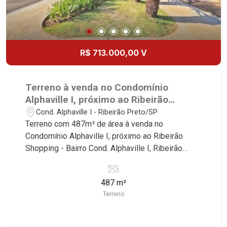
R$ 713.000,00 V
Terreno à venda no Condomínio
Alphaville I, próximo ao Ribeirão
Shopping - Ribeirão Preto/SP.
Cond. Alphaville I - Ribeirão Preto/SP
Terreno com 487m² de área à venda no
Condomínio Alphaville I, próximo ao Ribeirão
Shopping - Bairro Cond. Alphaville I, Ribeirão
Preto/SP. Conheça as características deste
imóvel que a Martinelli Imobiliária selecionou
487 m²
para você: - 487m² de área terreno - Plano -
Terreno
Condomínio fechado - Portaria 24hr - Alto padrão
Martinelli Imobiliária - excelência absoluta no
mercado imobiliário de Ribeirão Preto.