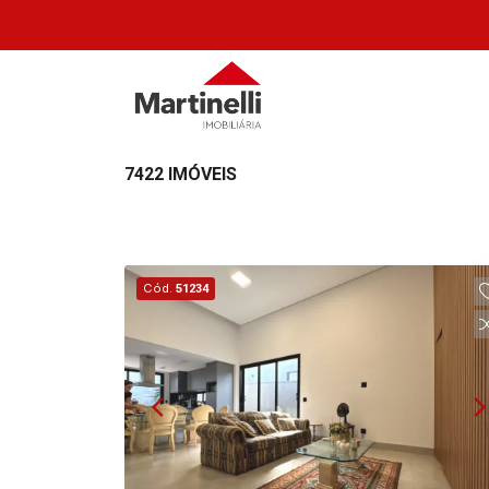
7422 IMÓVEIS
Cód.
51234