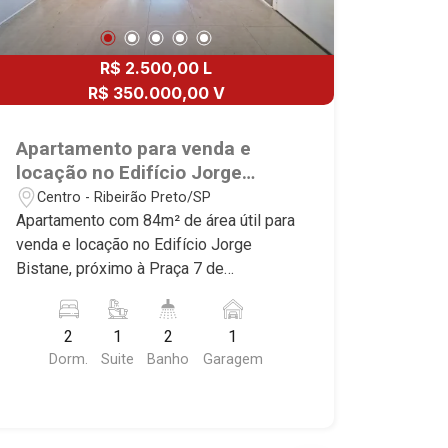
R$ 2.500,00 L
R$ 350.000,00 V
Apartamento para venda e
locação no Edifício Jorge
Bistane, próximo à Praça 7 de
Centro - Ribeirão Preto/SP
Setembro - Ribeirão Preto/SP.
Apartamento com 84m² de área útil para
venda e locação no Edifício Jorge
Bistane, próximo à Praça 7 de
Setembro - Bairro Centro, Ribeirão
Preto/SP. Conheça as características
2
1
2
1
deste imóvel que a Martinelli
Dorm.
Suite
Banho
Garagem
Imobiliária selecionou para você: -
84m² de área útil - 2 dormitórios com
armários, sendo 1 suíte - Banheiro
social - Sala 2 ambientes - Cozinha e