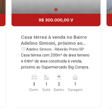
R$ 300.000,00 V
Casa térrea à venda no Bairro
Adelino Simioni, próximo ao
Supermercado Big Compra -
Adelino Simioni - Ribeirão Preto/SP
Ribeirão Preto/SP.
Casa térrea com 200m² de área terreno
e 64m² de área construída à venda,
próximo ao Supermercado Big Compra -
Bairro Adelino Simioni, Ribeirão
Preto/SP. Conheça as características
3
1
2
1
deste imóvel que a Martinelli
Dorm.
Suite
Banho
Garagem
Imobiliária selecionou para você: -
200m² de área terreno e 64m² de área
construída - 3 dormitórios, sendo 1
suíte - Banheiro social - Sala 2