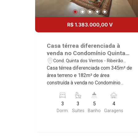
R$ 1.383.000,00 V
Casa térrea diferenciada à
venda no Condomínio Quinta
dos Ventos, próximo ao
Cond. Quinta dos Ventos - Ribeirão
Shopping Iguatemi - Ribeirão
Preto/SP
Casa térrea diferenciada com 345m² de
Preto/SP.
área terreno e 182m² de área
construída à venda no Condomínio
Quinta dos Ventos, próximo ao
Shopping Iguatemi - Bairro Cond. Quinta
3
3
5
4
Dos Ventos, Ribeirão Preto/SP.
Dorm.
Suítes
Banho
Garagens
Conheça as características deste
imóvel que a Martinelli Imobiliária
selecionou para você: - 345m² de área
terreno e 182m² de área construída - 3