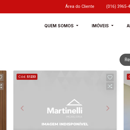
Área do Cliente
|
(016) 3965-
QUEM SOMOS
IMÓVEIS
A
Re
Cód.
51233