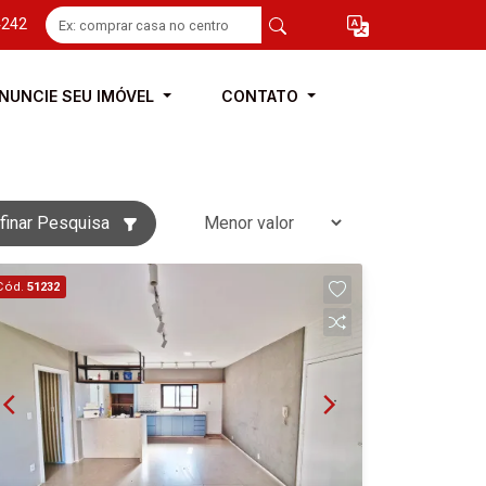
4242
NUNCIE SEU IMÓVEL
CONTATO
finar Pesquisa
Cód.
51232