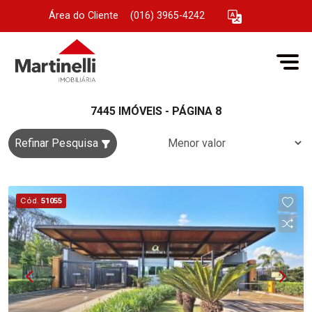
Área do Cliente
|
(016) 3965-4242
7445 IMÓVEIS - PÁGINA 8
Refinar Pesquisa
Cód.
51055