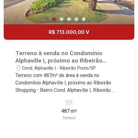
R$ 713.000,00 V
Terreno à venda no Condomínio
Alphaville I, próximo ao Ribeirão
Shopping - Ribeirão Preto/SP.
Cond. Alphaville I - Ribeirão Preto/SP
Terreno com 487m² de área à venda no
Condomínio Alphaville I, próximo ao Ribeirão
Shopping - Bairro Cond. Alphaville I, Ribeirão
Preto/SP. Conheça as características deste
imóvel que a Martinelli Imobiliária selecionou
487 m²
para você: - 487m² de área terreno - Plano -
Terreno
Condomínio fechado - Portaria 24hr - Alto padrão
Martinelli Imobiliária - excelência absoluta no
mercado imobiliário de Ribeirão Preto.