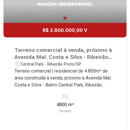
R$ 2.800.000,00 V
Terreno comercial à venda, próximo à
Avenida Mal. Costa e Silva - Ribeirão
Preto/SP.
Central Park - Ribeirão Preto/SP
Terreno comercial | residencial de 4.800m² de
área construída à venda, próximo à Avenida Mal.
Costa e Silva - Bairro Central Park, Ribeirão
Preto/SP. Conheça as características deste
imóvel que a Martinelli Imobiliária selecionou
4800 m²
para você: - 4.800m² de área terreno - Projeto
Terreno
aprovado de 96 apartamentos de uma vaga com
área de lazer Martinelli Imobiliária - excelência
absoluta no mercado imobiliário de Ribeirão