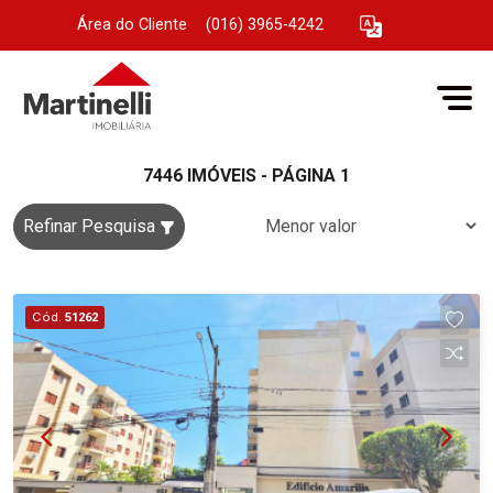
Área do Cliente
|
(016) 3965-4242
7446 IMÓVEIS - PÁGINA 1
Refinar Pesquisa
Cód.
51262