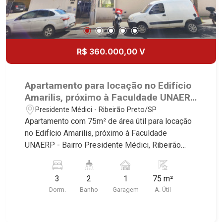
R$ 360.000,00 V
Apartamento para locação no Edifício
Amarilis, próximo à Faculdade UNAERP
- Ribeirão Preto/SP.
Presidente Médici - Ribeirão Preto/SP
Apartamento com 75m² de área útil para locação
no Edifício Amarilis, próximo à Faculdade
UNAERP - Bairro Presidente Médici, Ribeirão
Preto/SP. Conheça as características deste
imóvel que a Martinelli Imobiliária selecionou
3
2
1
75 m²
para você: - 75m² de área útil - 3 dormitórios com
Dorm.
Banho
Garagem
A. Útil
armários - Banheiro social - Sala 2 ambientes -
Roupeiro - Cozinha e área de serviço planejadas -
Sacada - 1 vaga Martinelli Imobiliária - excelência