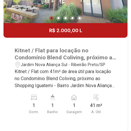
R$ 2.000,00 L
Kitnet / Flat para locação no
Condomínio Blend Coliving, próximo ao
Shopping Iguatemi - Ribeirão Preto/SP.
Jardim Nova Aliança Sul - Ribeirão Preto/SP
Kitnet / Flat com 41m² de área útil para locação
no Condomínio Blend Coliving, próximo ao
Shopping Iguatemi - Bairro Jardim Nova Aliança
Sul, Ribeirão Preto/SP. Conheça as
características deste imóvel que a Martinelli
1
1
1
41 m²
Imobiliária selecionou para você: - 41m² de área
Dorm.
Banho
Garagem
A. Útil
útil - 1 dormitório - Banheiro social - Sala 2
ambientes - Cozinha planejada - 1 vaga Martinelli
Imobiliária - excelência absoluta no mercado