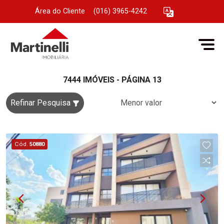
Área do Cliente
|
(016) 3965-4242
7444 IMÓVEIS - PÁGINA 13
Refinar Pesquisa
Cód.
50880