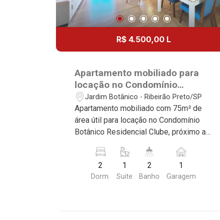
R$ 4.500,00 L
Apartamento mobiliado para
locação no Condomínio
Botânico Residencial Clube,
Jardim Botânico - Ribeirão Preto/SP
próximo ao Parque Carlos Raya
Apartamento mobiliado com 75m² de
- Ribeirão Preto/SP.
área útil para locação no Condomínio
Botânico Residencial Clube, próximo ao
Parque Carlos Raya - Bairro Jardim
Botânico, Ribeirão Preto/SP. Conheça
2
1
2
1
as características deste imóvel que a
Dorm.
Suite
Banho
Garagem
Martinelli Imobiliária selecionou para
você: - 75m² de área útil - 2 dormitórios
com armários e ar-condicionado sendo
1 suíte - Banheiro social - Sala 2