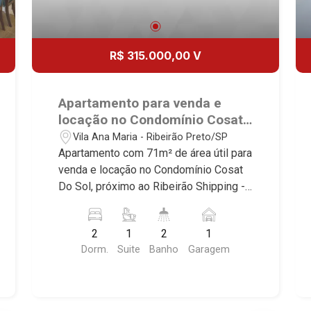
R$ 315.000,00 V
Apartamento para venda e
locação no Condomínio Cosat
Do Sol, próximo ao Ribeirão
Vila Ana Maria - Ribeirão Preto/SP
Shipping - Ribeirão Preto/SP.
Apartamento com 71m² de área útil para
venda e locação no Condomínio Cosat
Do Sol, próximo ao Ribeirão Shipping -
Bairro Vila Ana Maria, Ribeirão
Preto/SP. Conheça as características
2
1
2
1
deste imóvel que a Martinelli
Dorm.
Suite
Banho
Garagem
Imobiliária selecionou para você: -
71m² de área útil - 2 dormitórios com
armários sendo 1 suíte - Banheiro
social - Sala 2 ambientes - Cozinha