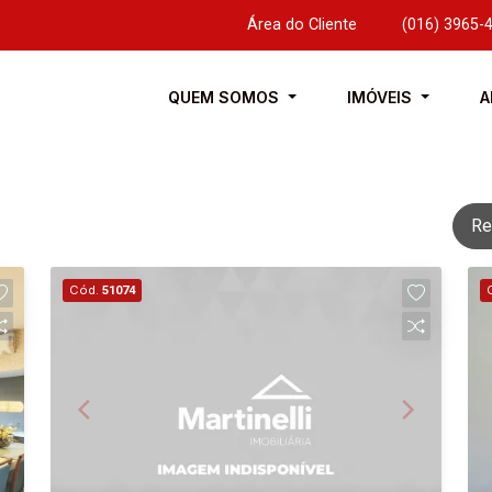
Área do Cliente
|
(016) 3965-
QUEM SOMOS
IMÓVEIS
A
Re
Cód.
51074