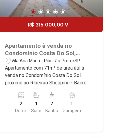
R$ 315.000,00 V
Apartamento à venda no
Condomínio Costa Do Sol,
próximo ao Ribeirão Shopping -
Vila Ana Maria - Ribeirão Preto/SP
Ribeirão Preto/SP.
Apartamento com 71m² de área útil à
venda no Condomínio Costa Do Sol,
próximo ao Ribeirão Shopping - Bairro
Vila Ana Maria, Ribeirão Preto/SP.
Conheça as características deste
2
1
2
1
imóvel que a Martinelli Imobiliária
Dorm.
Suite
Banho
Garagem
selecionou para você: - 71m² de área
útil - 2 dormitórios com armários sendo
1 suíte - Banheiro social - Sala 2
ambientes - Cozinha planejada e área