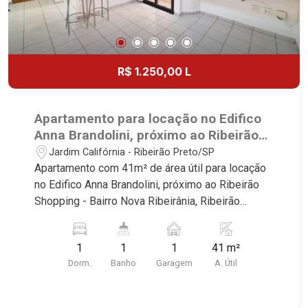
R$ 1.250,00 L
Apartamento para locação no Edifico
Anna Brandolini, próximo ao Ribeirão
Shopping - Ribeirão Preto/SP.
Jardim Califórnia - Ribeirão Preto/SP
Apartamento com 41m² de área útil para locação
no Edifico Anna Brandolini, próximo ao Ribeirão
Shopping - Bairro Nova Ribeirânia, Ribeirão
Preto/SP. Conheça as características deste
imóvel que a Martinelli Imobiliária selecionou
1
1
1
41 m²
para você: - 41m² de área útil - 1 dormitório com
Dorm.
Banho
Garagem
A. Útil
armário - Banheiro social - Sala 2 ambientes -
Cozinha e área de serviço planejadas - Sacada -
1 vaga Martinelli Imobiliária - excelência absoluta