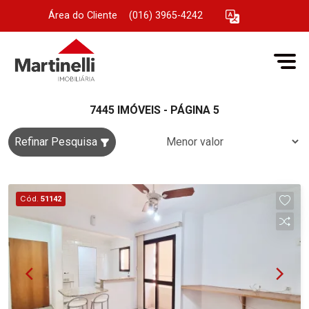
Área do Cliente
|
(016) 3965-4242
7445 IMÓVEIS - PÁGINA 5
Refinar Pesquisa
Cód.
51142