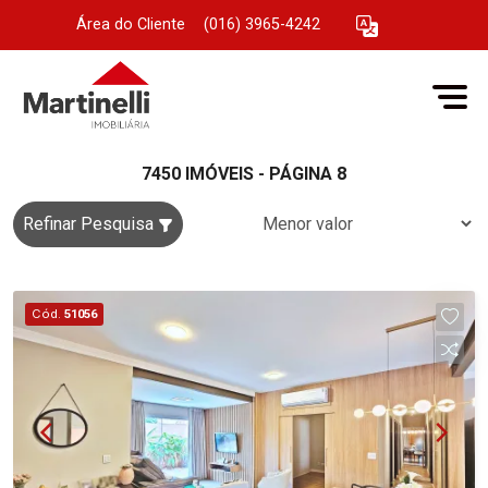
Área do Cliente
|
(016) 3965-4242
7450 IMÓVEIS - PÁGINA 8
Refinar Pesquisa
Cód.
51056