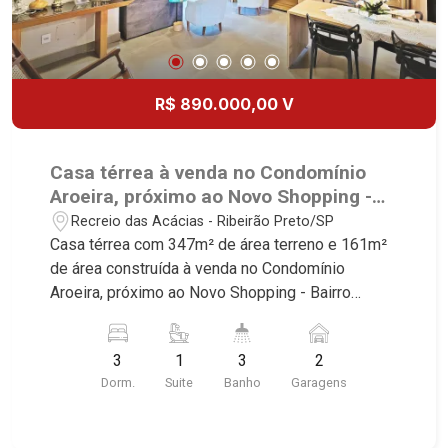
R$ 890.000,00 V
Casa térrea à venda no Condomínio
Aroeira, próximo ao Novo Shopping -
Ribeirão Preto/SP.
Recreio das Acácias - Ribeirão Preto/SP
Casa térrea com 347m² de área terreno e 161m²
de área construída à venda no Condomínio
Aroeira, próximo ao Novo Shopping - Bairro
Recreio das Acácias, Ribeirão Preto/SP. Conheça
as características deste imóvel que a Martinelli
3
1
3
2
Imobiliária selecionou para você: - 347m² de área
Dorm.
Suite
Banho
Garagens
terreno e 161m² de área construída - 3
dormitórios com armários, sendo 1 suíte - Sala 2
ambientes - Escritório - Lavabo - Cozinha