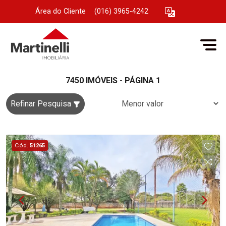
Área do Cliente
|
(016) 3965-4242
7450 IMÓVEIS - PÁGINA 1
Refinar Pesquisa
Cód.
51265