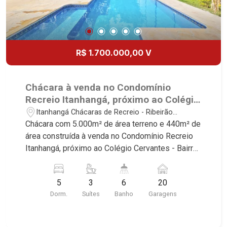
R$ 1.700.000,00 V
Chácara à venda no Condomínio
Recreio Itanhangá, próximo ao Colégio
Cervantes - Ribeirão Preto/SP.
Itanhangá Chácaras de Recreio - Ribeirão
Preto/SP
Chácara com 5.000m² de área terreno e 440m² de
área construída à venda no Condomínio Recreio
Itanhangá, próximo ao Colégio Cervantes - Bairro
Itanhangá Chácaras de Recreio, Ribeirão
Preto/SP. Conheça as características deste
5
3
6
20
imóvel que a Martinelli Imobiliária selecionou
Dorm.
Suítes
Banho
Garagens
para você: - 5.000m² de área terreno e 440m² de
área construída - 5 dormitórios, sendo 3 suítes e
2 com armários - Sala 2 ambientes - 2 cozinha