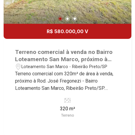
R$ 580.000,00 V
Terreno comercial à venda no Bairro
Loteamento San Marco, próximo à
Rod. José Fregonezi - Ribeirão
Loteamento San Marco - Ribeirão Preto/SP
Preto/SP.
Terreno comercial com 320m² de área à venda,
próximo à Rod. José Fregonezi - Bairro
Loteamento San Marco, Ribeirão Preto/SP.
Conheça as características deste imóvel que a
Martinelli Imobiliária selecionou para você: -
320 m²
320m² de área terreno - Plano Martinelli
Terreno
Imobiliária - excelência absoluta no mercado
imobiliário de Ribeirão Preto. Referência em
imóveis de alto padrão, somos especialistas na