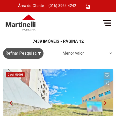
Área do Cliente
|
(016) 3965-4242
7439 IMÓVEIS - PÁGINA 12
Refinar Pesquisa
Cód.
50905