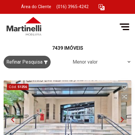
Área do Cliente
|
(016) 3965-4242
7439 IMÓVEIS
Refinar Pesquisa
Cód.
51256