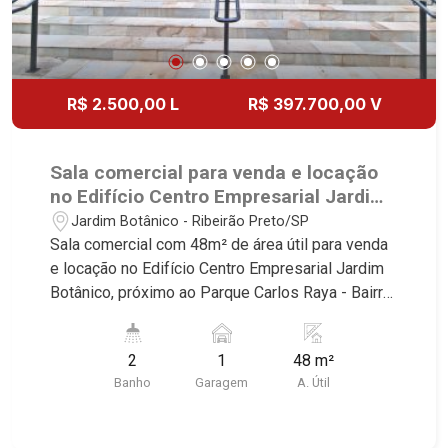
R$ 2.500,00 L
R$ 397.700,00 V
Sala comercial para venda e locação
no Edifício Centro Empresarial Jardim
Botânico, próximo ao Parque Carlos
Jardim Botânico - Ribeirão Preto/SP
Raya - Ribeirão Preto/SP.
Sala comercial com 48m² de área útil para venda
e locação no Edifício Centro Empresarial Jardim
Botânico, próximo ao Parque Carlos Raya - Bairro
Jardim Botânico, Ribeirão Preto/SP. Conheça as
características deste imóvel que a Martinelli
2
1
48 m²
Imobiliária selecionou para você: - 48m² de área
Banho
Garagem
A. Útil
útil - 2 WCs masculino e feminino - Copa - 1 vaga
Martinelli Imobiliária - excelência absoluta no
mercado imobiliário de Ribeirão Preto.