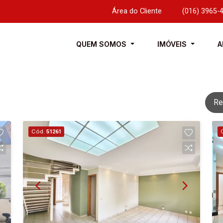
Área do Cliente
|
(016) 3965-
QUEM SOMOS
IMÓVEIS
A
Re
Cód.
51261