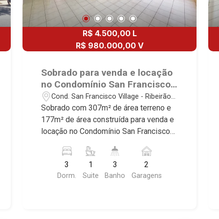
R$ 4.500,00 L
R$ 980.000,00 V
Sobrado para venda e locação
no Condomínio San Francisco
Village, próximo ao Parque
Cond. San Francisco Village - Ribeirão
Carlos Raya - Ribeirão
Preto/SP
Sobrado com 307m² de área terreno e
Preto/SP.
177m² de área construída para venda e
locação no Condomínio San Francisco
Village, próximo ao Parque Carlos Raya
- Bairro Cond. San Francisco Village,
3
1
3
2
Ribeirão Preto/SP. Conheça as
Dorm.
Suite
Banho
Garagens
características deste imóvel que a
Martinelli Imobiliária selecionou para
você: - 307m² de área terreno e 177m²
de área construída - 3 dormitórios com