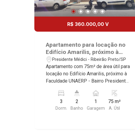
R$ 360.000,00 V
Apartamento para locação no
Edifício Amarilis, próximo à
Faculdade UNAERP - Ribeirão
Presidente Médici - Ribeirão Preto/SP
Preto/SP.
Apartamento com 75m² de área útil para
locação no Edifício Amarilis, próximo à
Faculdade UNAERP - Bairro Presidente
Médici, Ribeirão Preto/SP. Conheça as
características deste imóvel que a
3
2
1
75 m²
Martinelli Imobiliária selecionou para
Dorm.
Banho
Garagem
A. Útil
você: - 75m² de área útil - 3 dormitórios
com armários - Banheiro social - Sala 2
ambientes - Roupeiro - Cozinha e área
de serviço planejadas - Sacada - 1 vaga