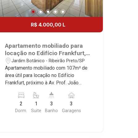
R$ 4.000,00 L
Apartamento mobiliado para
locação no Edifício Frankfurt,
próximo à Av. Prof. João Fiúsa
Jardim Botânico - Ribeirão Preto/SP
- Ribeirão Preto/SP.
Apartamento mobiliado com 107m² de
área útil para locação no Edifício
Frankfurt, próximo à Av. Prof. João
Fiúsa - Bairro Jardim Botânico, Ribeirão
Preto/SP. Conheça as características
2
1
3
3
deste imóvel que a Martinelli
Dorm.
Suite
Banho
Garagens
Imobiliária selecionou para você: -
107m² de área útil - 2 dormitórios com
armários e ar-condicionado, sendo 1
suíte - Banheiro social - Sala 2