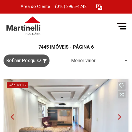
Área do Cliente
|
(016) 3965-4242
7445 IMÓVEIS - PÁGINA 6
Refinar Pesquisa
Cód.
51112