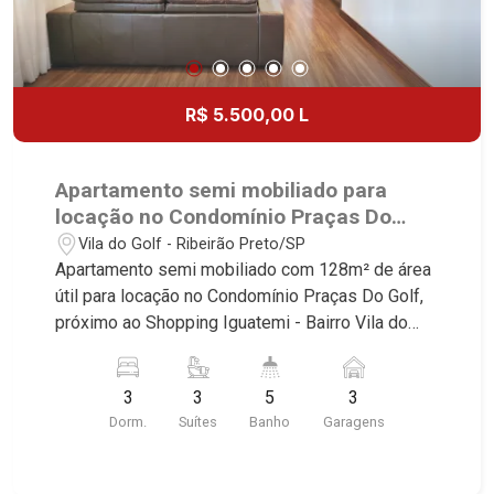
R$ 5.500,00 L
Apartamento semi mobiliado para
locação no Condomínio Praças Do
Golf, próximo ao Shopping Iguatemi -
Vila do Golf - Ribeirão Preto/SP
Ribeirão Preto/SP.
Apartamento semi mobiliado com 128m² de área
útil para locação no Condomínio Praças Do Golf,
próximo ao Shopping Iguatemi - Bairro Vila do
Golf, Ribeirão Preto/SP. Conheça as
características deste imóvel que a Martinelli
3
3
5
3
Imobiliária selecionou para você: - 128m² de área
Dorm.
Suítes
Banho
Garagens
útil - 3 suítes com armários e ar-condicionado -
Lavabo - Banheiro empregada - Sala 2 ambientes
- Cozinha e área de serviço planejadas -