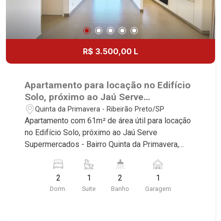
R$ 3.500,00 L
Apartamento para locação no Edifício
Solo, próximo ao Jaú Serve
Supermercados - Ribeirão Preto/SP.
Quinta da Primavera - Ribeirão Preto/SP
Apartamento com 61m² de área útil para locação
no Edifício Solo, próximo ao Jaú Serve
Supermercados - Bairro Quinta da Primavera,
Ribeirão Preto/SP. Conheça as características
deste imóvel que a Martinelli Imobiliária
2
1
2
1
selecionou para você: - 61m² de área útil - 2
Dorm.
Suite
Banho
Garagem
dormitório com ar-condicionado sendo 1 com
armário e 1 suíte - Banheiro social - Sala 2
ambientes com ar-condicionado - Cozinha e área