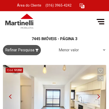
Área do Cliente
|
(016) 3965-4242
7445 IMÓVEIS - PÁGINA 3
Refinar Pesquisa
Cód.
51202