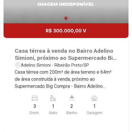
R$ 300.000,00 V
Casa térrea à venda no Bairro Adelino
Simioni, próximo ao Supermercado Big
Compra - Ribeirão Preto/SP.
Adelino Simioni - Ribeirão Preto/SP
Casa térrea com 200m² de área terreno e 64m²
de área construída à venda, próximo ao
Supermercado Big Compra - Bairro Adelino
Simioni, Ribeirão Preto/SP. Conheça as
características deste imóvel que a Martinelli
3
1
2
1
Imobiliária selecionou para você: - 200m² de área
Dorm.
Suite
Banho
Garagem
terreno e 64m² de área construída - 3
dormitórios, sendo 1 suíte - Banheiro social -
Sala 2 ambientes - Cozinha - Despensa - Área de