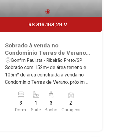
R$ 816.168,29 V
Sobrado à venda no
Condomínio Terras de Verano,
próximo ao Quinta dos Ventos
Bonfim Paulista - Ribeirão Preto/SP
- Ribeirão Preto/SP.
Sobrado com 152m² de área terreno e
105m² de área construída à venda no
Condomínio Terras de Verano, próximo
ao Quinta dos Ventos - Bairro Bonfim
Paulista, Ribeirão Preto/SP. Conheça as
3
1
3
2
características deste imóvel que a
Dorm.
Suite
Banho
Garagens
Martinelli Imobiliária selecionou para
você: - 152m² de área terreno e 105m²
de área construída - 3 dormitórios,
sendo 1 suíte - Banheiro social - Sala 2