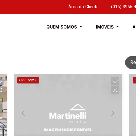
Área do Cliente
|
(016) 3965-
QUEM SOMOS
IMÓVEIS
A
Re
Cód.
51255