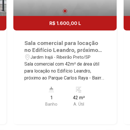
R$ 1.600,00 L
Sala comercial para locação
no Edifício Leandro, próximo
ao Parque Carlos Raya -
Jardim Irajá - Ribeirão Preto/SP
Ribeirão Preto/SP.
Sala comercial com 42m² de área útil
para locação no Edifício Leandro,
próximo ao Parque Carlos Raya - Bairro
Jardim Irajá, Ribeirão Preto/SP.
Conheça as características deste
1
42 m²
imóvel que a Martinelli Imobiliária
Banho
A. Útil
selecionou para você: - 42m² de área
útil - WC masculino e feminino - Copa
Martinelli Imobiliária - excelência
absoluta no mercado imobiliário de