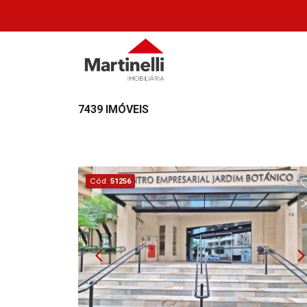
7439 IMÓVEIS
Cód.
51256