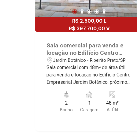
R$ 2.500,00 L
R$ 397.700,00 V
Sala comercial para venda e
locação no Edifício Centro
Empresarial Jardim Botânico,
Jardim Botânico - Ribeirão Preto/SP
próximo ao Parque Carlos Raya
Sala comercial com 48m² de área útil
- Ribeirão Preto/SP.
para venda e locação no Edifício Centro
Empresarial Jardim Botânico, próximo
ao Parque Carlos Raya - Bairro Jardim
Botânico, Ribeirão Preto/SP. Conheça
2
1
48 m²
as características deste imóvel que a
Banho
Garagem
A. Útil
Martinelli Imobiliária selecionou para
você: - 48m² de área útil - 2 WCs
masculino e feminino - Copa - 1 vaga
Martinelli Imobiliária - excelência