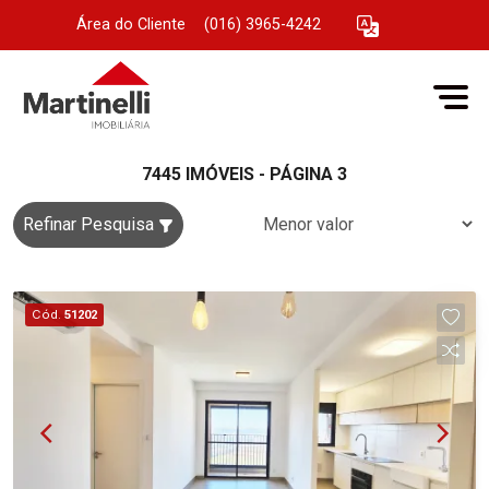
Área do Cliente
|
(016) 3965-4242
7445 IMÓVEIS - PÁGINA 3
Refinar Pesquisa
Cód.
51202