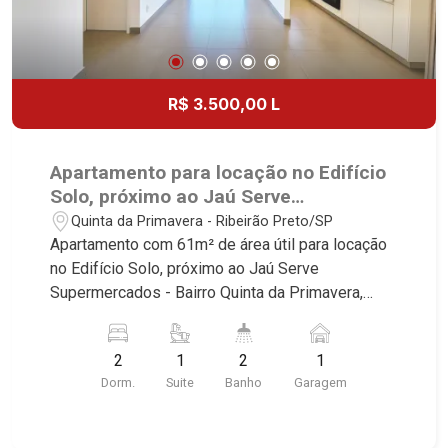
R$ 3.500,00 L
Apartamento para locação no Edifício
Solo, próximo ao Jaú Serve
Supermercados - Ribeirão Preto/SP.
Quinta da Primavera - Ribeirão Preto/SP
Apartamento com 61m² de área útil para locação
no Edifício Solo, próximo ao Jaú Serve
Supermercados - Bairro Quinta da Primavera,
Ribeirão Preto/SP. Conheça as características
deste imóvel que a Martinelli Imobiliária
2
1
2
1
selecionou para você: - 61m² de área útil - 2
Dorm.
Suite
Banho
Garagem
dormitório com ar-condicionado sendo 1 com
armário e 1 suíte - Banheiro social - Sala 2
ambientes com ar-condicionado - Cozinha e área