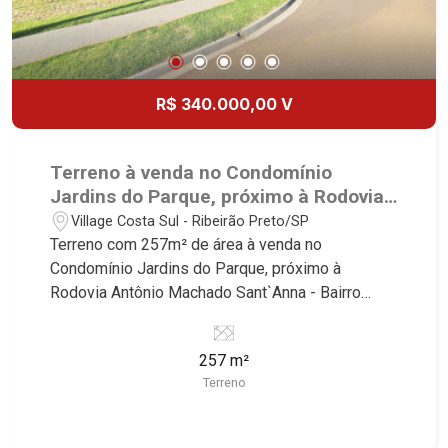
R$ 340.000,00 V
Terreno à venda no Condomínio
Jardins do Parque, próximo à Rodovia
Antônio Machado Sant`Anna - Ribeirão
Village Costa Sul - Ribeirão Preto/SP
Preto/SP.
Terreno com 257m² de área à venda no
Condomínio Jardins do Parque, próximo à
Rodovia Antônio Machado Sant`Anna - Bairro
Village Costa Sul, Ribeirão Preto/SP. Conheça as
características deste imóvel que a Martinelli
257 m²
Imobiliária selecionou para você: - 257m² de área
Terreno
terreno - Aclive - Condomínio fechado - Portaria
24hr Martinelli Imobiliária - excelência absoluta
no mercado imobiliário de Ribeirão Preto.