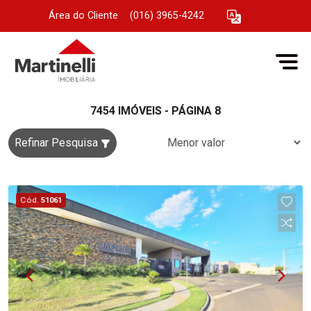
Área do Cliente
|
(016) 3965-4242
7454 IMÓVEIS - PÁGINA 8
Refinar Pesquisa
Cód.
51061