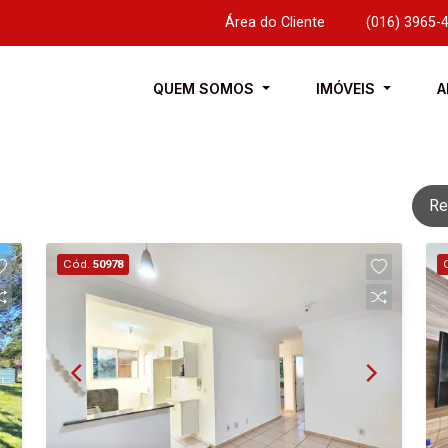
Área do Cliente
|
(016) 3965-
QUEM SOMOS
IMÓVEIS
A
Re
Cód.
50978