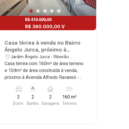
R$ 410.000,00
R$ 380.000,00 V
Casa térrea à venda no Bairro
Ângelo Jurca, próximo à
Avenida Alfredo Ravaneli -
Jardim Ângelo Jurca - Ribeirão
Ribeirão Preto/SP.
Preto/SP
Casa térrea com 160m² de área terreno
e 104m² de área construída à venda,
próximo à Avenida Alfredo Ravaneli -
Bairro Ângelo Jurca, Ribeirão Preto/SP.
Conheça as características deste
2
2
2
160 m²
imóvel que a Martinelli Imobiliária
Dorm.
Banho
Garagens
Terreno
selecionou para você: - 160m² de área
terreno e 104m² de área construída - 2
dormitórios com armários - Banheiro
social - Sala 2 ambientes - Cozinha