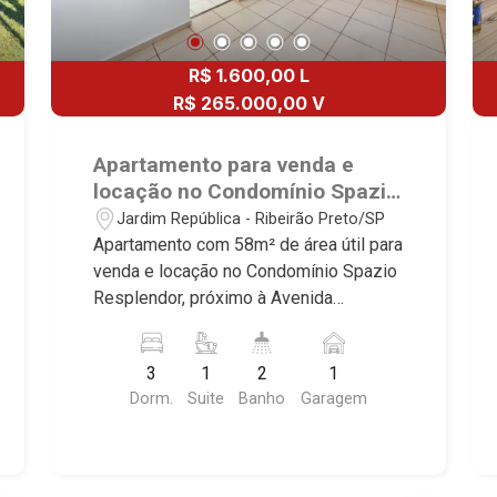
R$ 1.600,00 L
R$ 265.000,00 V
Apartamento para venda e
locação no Condomínio Spazio
Resplendor, próximo à Avenida
Jardim República - Ribeirão Preto/SP
Professor João Fiúsa - Ribeirão
Apartamento com 58m² de área útil para
Preto/SP.
venda e locação no Condomínio Spazio
Resplendor, próximo à Avenida
Professor João Fiúsa - Bairro Jardim
República, Ribeirão Preto/SP. Conheça
3
1
2
1
as características deste imóvel que a
Dorm.
Suite
Banho
Garagem
Martinelli Imobiliária selecionou para
você: - 58m² de área útil - 1 dormitório
com armários e ar-condicionado -
Banheiro social - Sala 2 ambientes -