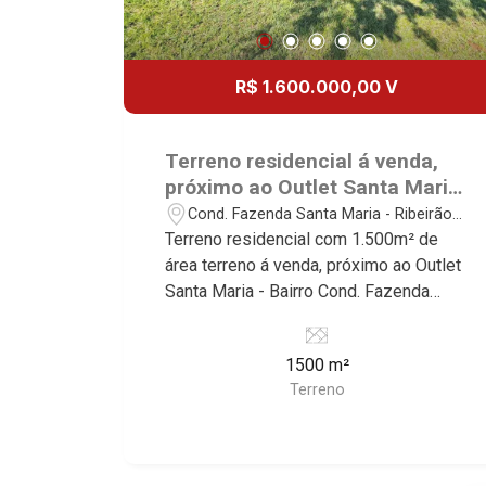
R$ 1.600.000,00 V
Terreno residencial á venda,
próximo ao Outlet Santa Maria
- Ribeirão Preto/SP.
Cond. Fazenda Santa Maria - Ribeirão
Preto/SP
Terreno residencial com 1.500m² de
área terreno á venda, próximo ao Outlet
Santa Maria - Bairro Cond. Fazenda
Santa Maria, Ribeirão Preto/SP.
Conheça as características deste
1500 m²
imóvel que a Martinelli Imobiliária
Terreno
selecionou para você: - 1.500m² de
área terreno - Plano - Parte alta do
condomínio - Vizinhos definidos -
Condomínio fechado - Portaria 24hs