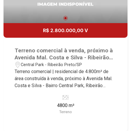
R$ 2.800.000,00 V
Terreno comercial à venda, próximo à
Avenida Mal. Costa e Silva - Ribeirão
Preto/SP.
Central Park - Ribeirão Preto/SP
Terreno comercial | residencial de 4.800m² de
área construída à venda, próximo à Avenida Mal.
Costa e Silva - Bairro Central Park, Ribeirão
Preto/SP. Conheça as características deste
imóvel que a Martinelli Imobiliária selecionou
4800 m²
para você: - 4.800m² de área terreno - Projeto
Terreno
aprovado de 96 apartamentos de uma vaga com
área de lazer Martinelli Imobiliária - excelência
absoluta no mercado imobiliário de Ribeirão