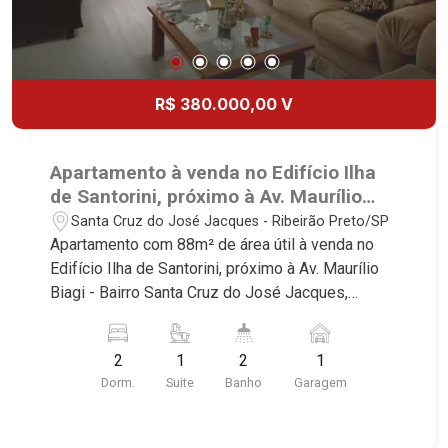
R$ 380.000,00 V
Apartamento à venda no Edifício Ilha
de Santorini, próximo à Av. Maurílio
Biagi - Ribeirão Preto/SP.
Santa Cruz do José Jacques - Ribeirão Preto/SP
Apartamento com 88m² de área útil à venda no
Edifício Ilha de Santorini, próximo à Av. Maurílio
Biagi - Bairro Santa Cruz do José Jacques,
Ribeirão Preto/SP. Conheça as características
deste imóvel que a Martinelli Imobiliária
2
1
2
1
selecionou para você: - 88m² de área útil - 2
Dorm.
Suite
Banho
Garagem
dormitórios, sendo 1 suíte - Banheiro social -
Sala 2 ambientes - Cozinha e área de serviço
planejadas - Sacada - 1 vaga Martinelli Imobiliária