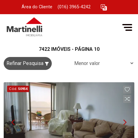
Área do Cliente
|
(016) 3965-4242
7422 IMÓVEIS - PÁGINA 10
Refinar Pesquisa
Cód.
50954