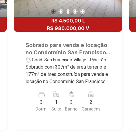
R$ 4.500,00 L
R$ 980.000,00 V
Sobrado para venda e locação
no Condomínio San Francisco
Village, próximo ao Parque
Cond. San Francisco Village - Ribeirão
Carlos Raya - Ribeirão
Preto/SP
Sobrado com 307m² de área terreno e
Preto/SP.
177m² de área construída para venda e
locação no Condomínio San Francisco
Village, próximo ao Parque Carlos Raya
- Bairro Cond. San Francisco Village,
3
1
3
2
Ribeirão Preto/SP. Conheça as
Dorm.
Suite
Banho
Garagens
características deste imóvel que a
Martinelli Imobiliária selecionou para
você: - 307m² de área terreno e 177m²
de área construída - 3 dormitórios com