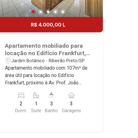
R$ 4.000,00 L
Apartamento mobiliado para
locação no Edifício Frankfurt,
próximo à Av. Prof. João Fiúsa
Jardim Botânico - Ribeirão Preto/SP
- Ribeirão Preto/SP.
Apartamento mobiliado com 107m² de
área útil para locação no Edifício
Frankfurt, próximo à Av. Prof. João
Fiúsa - Bairro Jardim Botânico, Ribeirão
Preto/SP. Conheça as características
2
1
3
3
deste imóvel que a Martinelli
Dorm.
Suite
Banho
Garagens
Imobiliária selecionou para você: -
107m² de área útil - 2 dormitórios com
armários e ar-condicionado, sendo 1
suíte - Banheiro social - Sala 2