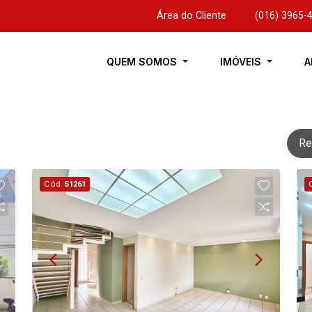
Área do Cliente
|
(016) 3965-
QUEM SOMOS
IMÓVEIS
A
Re
Cód.
51261