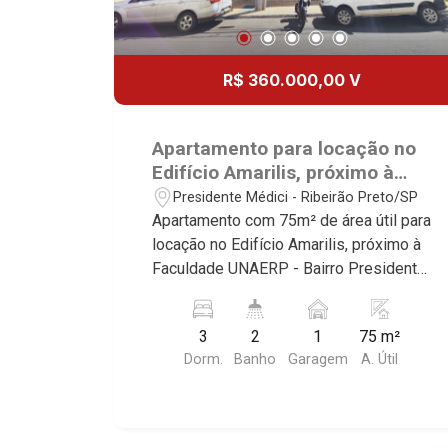
R$ 360.000,00 V
Apartamento para locação no
Edifício Amarilis, próximo à
Faculdade UNAERP - Ribeirão
Presidente Médici - Ribeirão Preto/SP
Preto/SP.
Apartamento com 75m² de área útil para
locação no Edifício Amarilis, próximo à
Faculdade UNAERP - Bairro Presidente
Médici, Ribeirão Preto/SP. Conheça as
características deste imóvel que a
3
2
1
75 m²
Martinelli Imobiliária selecionou para
Dorm.
Banho
Garagem
A. Útil
você: - 75m² de área útil - 3 dormitórios
com armários - Banheiro social - Sala 2
ambientes - Roupeiro - Cozinha e área
de serviço planejadas - Sacada - 1 vaga