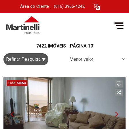
Área do Cliente
|
(016) 3965-4242
7422 IMÓVEIS - PÁGINA 10
Refinar Pesquisa
Cód.
50954