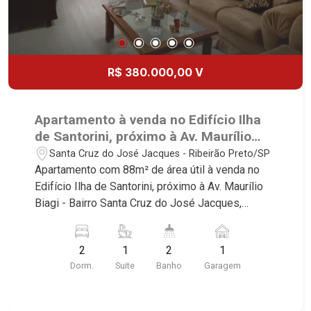
R$ 380.000,00 V
Apartamento à venda no Edifício Ilha
de Santorini, próximo à Av. Maurílio
Biagi - Ribeirão Preto/SP.
Santa Cruz do José Jacques - Ribeirão Preto/SP
Apartamento com 88m² de área útil à venda no
Edifício Ilha de Santorini, próximo à Av. Maurílio
Biagi - Bairro Santa Cruz do José Jacques,
Ribeirão Preto/SP. Conheça as características
deste imóvel que a Martinelli Imobiliária
2
1
2
1
selecionou para você: - 88m² de área útil - 2
Dorm.
Suite
Banho
Garagem
dormitórios, sendo 1 suíte - Banheiro social -
Sala 2 ambientes - Cozinha e área de serviço
planejadas - Sacada - 1 vaga Martinelli Imobiliária