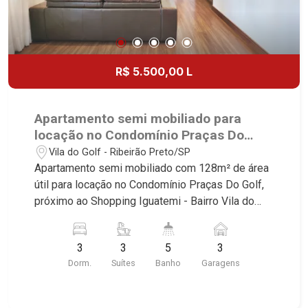
R$ 5.500,00 L
Apartamento semi mobiliado para
locação no Condomínio Praças Do
Golf, próximo ao Shopping Iguatemi -
Vila do Golf - Ribeirão Preto/SP
Ribeirão Preto/SP.
Apartamento semi mobiliado com 128m² de área
útil para locação no Condomínio Praças Do Golf,
próximo ao Shopping Iguatemi - Bairro Vila do
Golf, Ribeirão Preto/SP. Conheça as
características deste imóvel que a Martinelli
3
3
5
3
Imobiliária selecionou para você: - 128m² de área
Dorm.
Suítes
Banho
Garagens
útil - 3 suítes com armários e ar-condicionado -
Lavabo - Banheiro empregada - Sala 2 ambientes
- Cozinha e área de serviço planejadas -