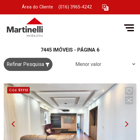
Área do Cliente
|
(016) 3965-4242
7445 IMÓVEIS - PÁGINA 6
Refinar Pesquisa
Cód.
51112