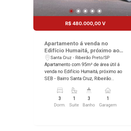
R$ 480.000,00 V
Apartamento á venda no
Edifício Humaitá, próximo ao
SEB - Ribeirão Preto/SP.
Santa Cruz - Ribeirão Preto/SP
Apartamento com 95m² de área útil á
venda no Edifício Humaitá, próximo ao
SEB - Bairro Santa Cruz, Ribeirão
Preto/SP. Conheça as características
deste imóvel que a Martinelli
3
1
3
1
Imobiliária selecionou para você: -
Dorm.
Suite
Banho
Garagem
95m² de área útil - 3 dormitórios com
armários, sendo 1 suíte - Banheiro
social - Sala 2 ambientes - Cozinha
planejada - Área de serviço - Sacada - 1