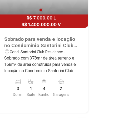
R$ 7.000,00 L
R$ 1.400.000,00 V
Sobrado para venda e locação
no Condomínio Santorini Club
Residence, próximo ao Parque
Cond. Santorini Club Residence -
Uber Sul - Ribeirão Preto/SP.
Ribeirão Preto/SP
Sobrado com 378m² de área terreno e
168m² de área construída para venda e
locação no Condomínio Santorini Club
Residence, próximo ao Parque Uber Sul
- Bairro Cond. Santorini Club Residence,
3
1
4
2
Ribeirão Preto/SP. Conheça as
Dorm.
Suite
Banho
Garagens
características deste imóvel que a
Martinelli Imobiliária selecionou para
você: - 378m² de área terreno e 168m²
de área construída - 3 dormitórios com