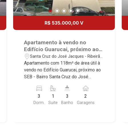
R$ 535.000,00 V
Apartamento à vendo no
Edifício Guarucai, próximo ao
SEB - Ribeirão Preto/SP.
Santa Cruz do José Jacques - Ribeirão
Preto/SP
Apartamento com 118m² de área útil à
vendo no Edifício Guarucai, próximo ao
SEB - Bairro Santa Cruz do José
Jacques, Ribeirão Preto/SP. Conheça
as características deste imóvel que a
3
1
3
2
Martinelli Imobiliária selecionou para
Dorm.
Suite
Banho
Garagens
você: - 118m² de área útil - 3
dormitórios com armários, sendo 1
suíte - Banheiro social - Sala 2
ambientes - Cozinha planejada - Área