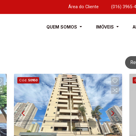
Área do Cliente
|
(016) 3965-
QUEM SOMOS
IMÓVEIS
A
Re
Cód.
50950