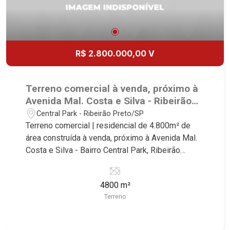
R$ 2.800.000,00 V
Terreno comercial à venda, próximo à
Avenida Mal. Costa e Silva - Ribeirão
Preto/SP.
Central Park - Ribeirão Preto/SP
Terreno comercial | residencial de 4.800m² de
área construída à venda, próximo à Avenida Mal.
Costa e Silva - Bairro Central Park, Ribeirão
Preto/SP. Conheça as características deste
imóvel que a Martinelli Imobiliária selecionou
4800 m²
para você: - 4.800m² de área terreno - Projeto
Terreno
aprovado de 96 apartamentos de uma vaga com
área de lazer Martinelli Imobiliária - excelência
absoluta no mercado imobiliário de Ribeirão