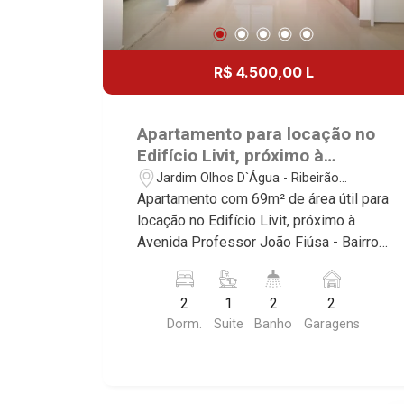
R$ 4.500,00 L
Apartamento para locação no
Edifício Livit, próximo à
Avenida Professor João Fiúsa -
Jardim Olhos D`Água - Ribeirão
Ribeirão Preto/SP.
Preto/SP
Apartamento com 69m² de área útil para
locação no Edifício Livit, próximo à
Avenida Professor João Fiúsa - Bairro
Jardim Olhos D`Água, Ribeirão
Preto/SP. Conheça as características
2
1
2
2
deste imóvel que a Martinelli
Dorm.
Suite
Banho
Garagens
Imobiliária selecionou para você: -
69m² de área útil - 2 dormitórios com
armários sendo 1 suíte - Banheiro
social - Sala 2 ambientes - Cozinha e