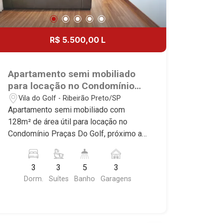
R$ 5.500,00 L
Apartamento semi mobiliado
para locação no Condomínio
Praças Do Golf, próximo ao
Vila do Golf - Ribeirão Preto/SP
Shopping Iguatemi - Ribeirão
Apartamento semi mobiliado com
Preto/SP.
128m² de área útil para locação no
Condomínio Praças Do Golf, próximo ao
Shopping Iguatemi - Bairro Vila do Golf,
Ribeirão Preto/SP. Conheça as
3
3
5
3
características deste imóvel que a
Dorm.
Suítes
Banho
Garagens
Martinelli Imobiliária selecionou para
você: - 128m² de área útil - 3 suítes
com armários e ar-condicionado -
Lavabo - Banheiro empregada - Sala 2