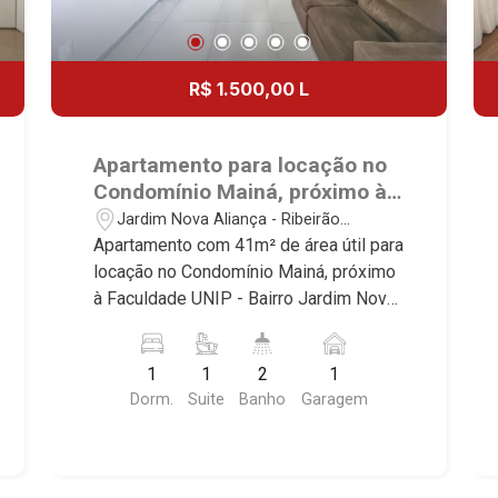
R$ 1.500,00 L
Apartamento para locação no
Condomínio Mainá, próximo à
Faculdade UNIP - Ribeirão
Jardim Nova Aliança - Ribeirão
Preto/SP.
Preto/SP
Apartamento com 41m² de área útil para
locação no Condomínio Mainá, próximo
à Faculdade UNIP - Bairro Jardim Nova
Aliança, Ribeirão Preto/SP. Conheça as
características deste imóvel que a
1
1
2
1
Martinelli Imobiliária selecionou para
Dorm.
Suite
Banho
Garagem
você: - 41m² de área útil - 1 suite com
armários e ar-condicionado - Banheiro
social - Sala 2 ambientes - Cozinha e
área de serviço planejadas - Sacada - 1