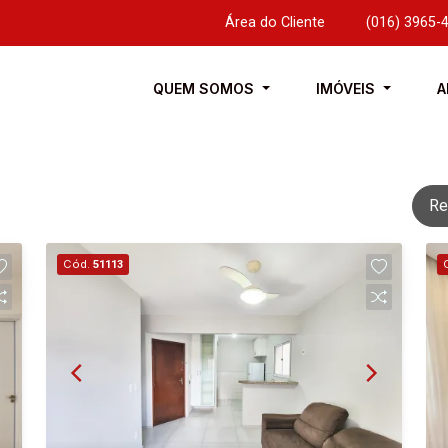
Área do Cliente
|
(016) 3965-
QUEM SOMOS
IMÓVEIS
A
Re
Cód.
51113