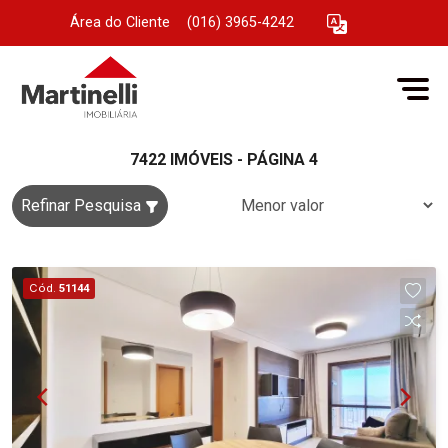
Área do Cliente
|
(016) 3965-4242
7422 IMÓVEIS - PÁGINA 4
Refinar Pesquisa
Cód.
51144