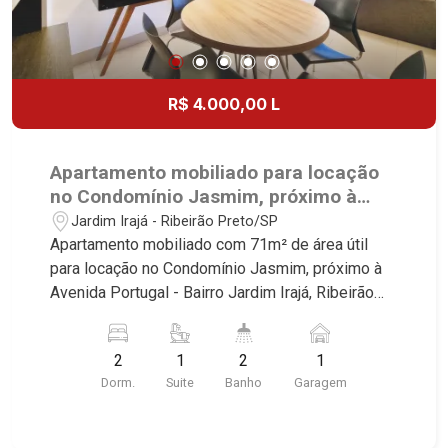
R$ 4.000,00 L
Apartamento mobiliado para locação
no Condomínio Jasmim, próximo à
Avenida Portugal - Ribeirão Preto/SP.
Jardim Irajá - Ribeirão Preto/SP
Apartamento mobiliado com 71m² de área útil
para locação no Condomínio Jasmim, próximo à
Avenida Portugal - Bairro Jardim Irajá, Ribeirão
Preto/SP. Conheça as características deste
imóvel que a Martinelli Imobiliária selecionou
2
1
2
1
para você: - 71m² de área útil - 2 dormitório com
Dorm.
Suite
Banho
Garagem
armários e ar-condicionado sendo 1 suíte -
Banheiro social - Sala 2 ambientes - Cozinha e
área de serviço planejadas - Sacada gourmet