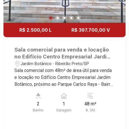
R$ 2.500,00 L
R$ 397.700,00 V
Sala comercial para venda e locação
no Edifício Centro Empresarial Jardim
Botânico, próximo ao Parque Carlos
Jardim Botânico - Ribeirão Preto/SP
Raya - Ribeirão Preto/SP.
Sala comercial com 48m² de área útil para venda
e locação no Edifício Centro Empresarial Jardim
Botânico, próximo ao Parque Carlos Raya - Bairro
Jardim Botânico, Ribeirão Preto/SP. Conheça as
características deste imóvel que a Martinelli
2
1
48 m²
Imobiliária selecionou para você: - 48m² de área
Banho
Garagem
A. Útil
útil - 2 WCs masculino e feminino - Copa - 1 vaga
Martinelli Imobiliária - excelência absoluta no
mercado imobiliário de Ribeirão Preto.