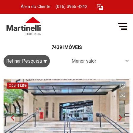
Área do Cliente
|
(016) 3965-4242
7439 IMÓVEIS
Refinar Pesquisa
Cód.
51256