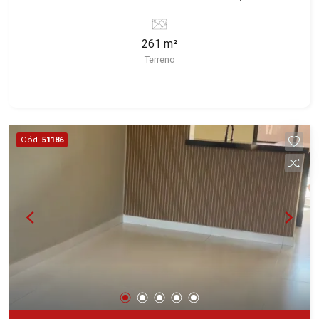
Ribeirão Preto/SP. Conheça as características
deste imóvel que a Martinelli Imobiliária
261 m²
selecionou para você: - 261m² de área terreno -
Terreno
Plano Martinelli Imobiliária - excelência absoluta
no mercado imobiliário de Ribeirão Preto.
Referência em imóveis de alto padrão, somos
especialistas na venda e locação de casas e
terrenos residenciais e comerciais nos bairros
Cód.
51186
mais desejados da Zona Sul, reconhecidos por
sua segurança, infraestrutura e qualidade de vida
incomparável. Atuamos nos bairros de maior
prestígio da região, como: Alto da Boa Vista,
Jardim Botânico, Jardim Olhos D`Água, Vila do
Golfe, City Ribeirão, Jardim Canadá, Guaporé,
Ilhas do Sul, Jardim Nova Aliança, Boulevard,
Higienópolis, Sumaré, Jardim América, Alto do
Ipê, Jardim Irajá, Royal Park, Jardim Califórnia,
Quinta da Primavera, Bonfim Paulista, Vila Seixas,