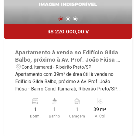
R$ 220.000,00 V
Apartamento à venda no Edifício Gilda
Balbo, próximo à Av. Prof. João Fiúsa -
Ribeirão Preto/SP.
Cond. Itamarati - Ribeirão Preto/SP
Apartamento com 39m² de área útil à venda no
Edifício Gilda Balbo, próximo à Av. Prof. João
Fiúsa - Bairro Cond. Itamarati, Ribeirão Preto/SP.
Conheça as características deste imóvel que a
Martinelli Imobiliária selecionou para você: -
1
1
1
39 m²
39m² de área útil - 1 dormitórios com armário e
Dorm.
Banho
Garagem
A. Útil
ar-condicioando - Banheiro social - Sala 2
ambientes - Cozinha planejada - Área de serviço
- Sacada - 1 vaga Martinelli Imobiliária -